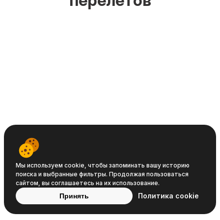
перелётов
Travelpayouts © 2008−2026
Условия
Политика
Политика
Мы используем cookie, чтобы запоминать вашу историю
поиска и выбранные фильтры. Продолжая пользоваться
обслуживания
конфиденциальности
cookie
сайтом, вы соглашаетесь на их использование.
Политика cookie
Принять